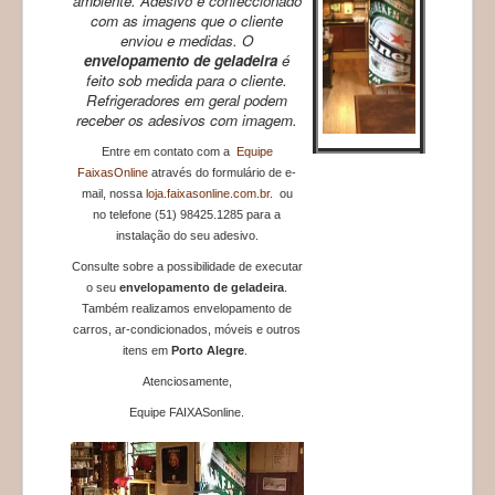
ambiente. Adesivo é confeccionado
com as imagens que o cliente
enviou e medidas. O
envelopamento de geladeira
é
feito sob medida para o cliente.
Refrigeradores em geral podem
receber os adesivos com imagem.
Entre em contato com a
Equipe
FaixasOnline
através do formulário de e-
mail, nossa
loja.faixasonline.com.br
. ou
no telefone (51) 98425.1285
para a
instalação do seu adesivo.
Consulte sobre a possibilidade de executar
o seu
envelopamento de geladeira
.
Também realizamos envelopamento de
carros, ar-condicionados, móveis e outros
itens em
Porto Alegre
.
Atenciosamente,
Equipe FAIXASonline.