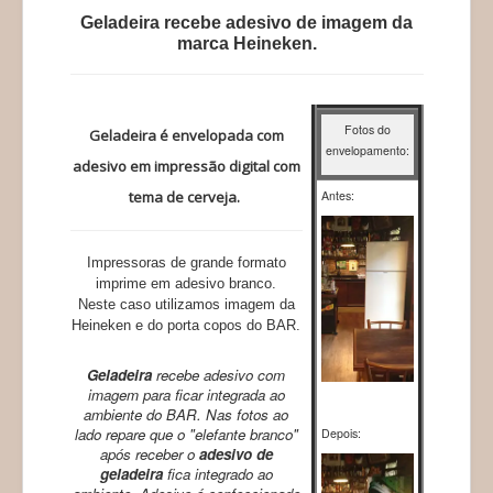
a
Geladeira recebe adesivo de imagem da
t
marca Heineken.
i
n
g
:
Fotos do
Geladeira é envelopada com
envelopamento:
5
adesivo em impressão digital com
/
tema de cerveja.
Antes:
5
Impressoras de grande formato
imprime em adesivo branco.
Neste caso utilizamos imagem da
Heineken e do porta copos do BAR.
Geladeira
recebe adesivo com
imagem para ficar integrada ao
ambiente do BAR. Nas fotos ao
lado repare que o "elefante branco"
Depois:
após receber o
adesivo de
geladeira
fica integrado ao