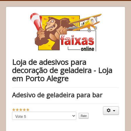
Loja de adesivos para
decoração de geladeira - Loja
em Porto Alegre
Adesivo de geladeira para bar
U
s
Please
e
Rate
r
R